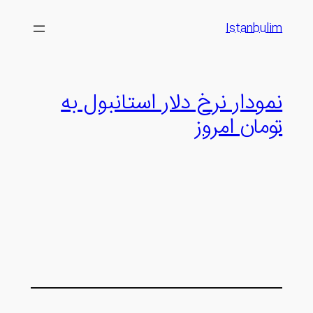
رفتن
Istanbulim
به
محتوا
نمودار نرخ دلار استانبول به
تومان امروز