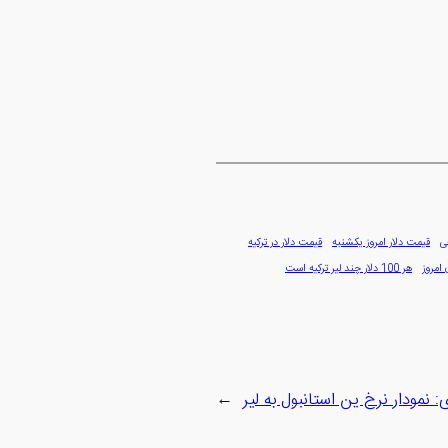
ی
قیمت دلار امروز یکشنبه
قیمت دلار در ترکیه
 امروز
هر 100 دلار چند لیر ترکیه است
ی:
نمودار نرخ ین استانبول به لیر
→