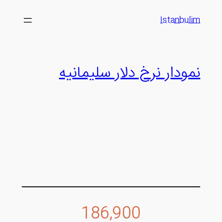
رفتن
Istanbulim
به
محتوا
نمودار نرخ دلار سلیمانیه
186,900