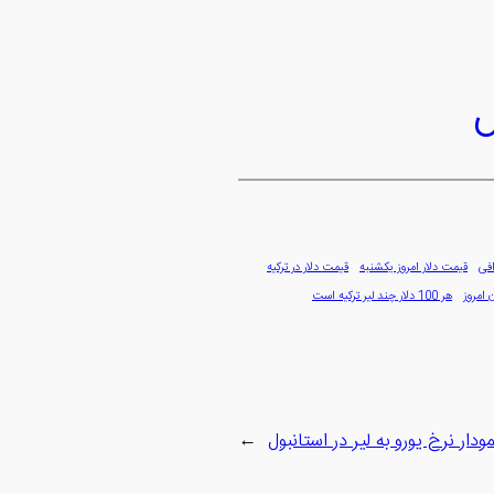
ل
افی
قیمت دلار امروز یکشنبه
قیمت دلار در ترکیه
 امروز
هر 100 دلار چند لیر ترکیه است
مودار نرخ یورو به لیر در استانبول
→