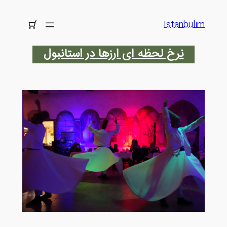
رفتن
به
Istanbulim
محتوا
نرخ لحظه ای ارزها در استانبول