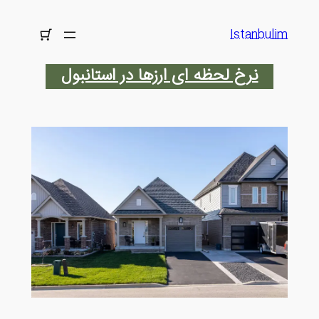
رفتن
به
Istanbulim
محتوا
نرخ لحظه ای ارزها در استانبول