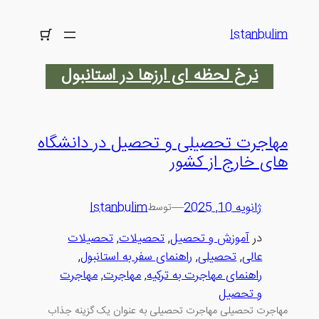
رفتن
به
Istanbulim
محتوا
نرخ لحظه ای ارزها در استانبول
مهاجرت تحصیلی و تحصیل در دانشگاه
های خارج از کشور
ژانویه 10, 2025
—
Istanbulim
توسط
در
آموزش و تحصیل
, 
تحصیلات
, 
تحصیلات
عالی
, 
تحصیلی
, 
راهنمای سفر به استانبول
, 
راهنمای مهاجرت به ترکیه
, 
مهاجرت
, 
مهاجرت
و تحصیل
مهاجرت تحصیلی مهاجرت تحصیلی به عنوان یک گزینه جذاب