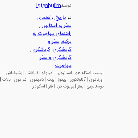
Istanbulim
توسط
در
تاریخ
, 
راهنمای
سفر به استانبول
, 
راهنمای مهاجرت به
ترکیه
, 
سفر و
گردشگری
, 
گردشگری
, 
گردشگری و سفر
, 
مهاجرت
لیست اسکله های استانبول – امینونو | کاباتاش | بشیکتاش |
اورتاکوی | آرناوتکوی | بیکوز | ببک | کادیکوی | کاراکوی | بالات |
بوستانچی | بغاز | بویوک دره | فنر | اسکودار