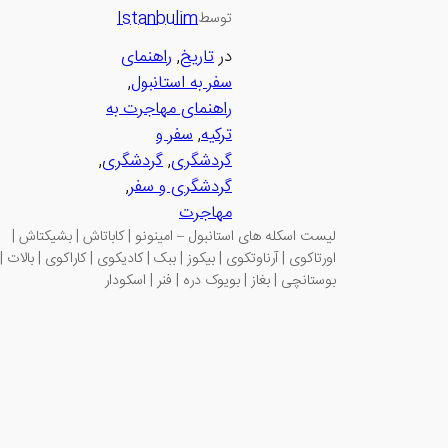
Istanbulim
توسط
در
تاریخ
, 
راهنمای
سفر به استانبول
, 
راهنمای مهاجرت به
ترکیه
, 
سفر و
گردشگری
, 
گردشگری
, 
گردشگری و سفر
, 
مهاجرت
لیست اسکله های استانبول – امینونو | کاباتاش | بشیکتاش |
اورتاکوی | آرناوتکوی | بیکوز | ببک | کادیکوی | کاراکوی | بالات |
بوستانچی | بغاز | بویوک دره | فنر | اسکودار