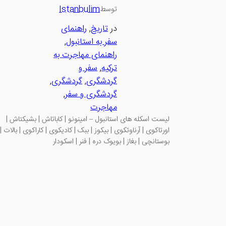
Istanbulim
توسط
در
تاریخ
, 
راهنمای
سفر به استانبول
, 
راهنمای مهاجرت به
ترکیه
, 
سفر و
گردشگری
, 
گردشگری
, 
گردشگری و سفر
, 
مهاجرت
لیست اسکله های استانبول – امینونو | کاباتاش | بشیکتاش |
اورتاکوی | آرناوتکوی | بیکوز | ببک | کادیکوی | کاراکوی | بالات |
بوستانچی | بغاز | بویوک دره | فنر | اسکودار