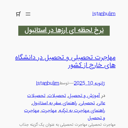
رفتن
به
Istanbulim
محتوا
نرخ لحظه ای ارزها در استانبول
مهاجرت تحصیلی و تحصیل در دانشگاه
های خارج از کشور
ژانویه 10, 2025
—
Istanbulim
توسط
در
آموزش و تحصیل
, 
تحصیلات
, 
تحصیلات
عالی
, 
تحصیلی
, 
راهنمای سفر به استانبول
, 
راهنمای مهاجرت به ترکیه
, 
مهاجرت
, 
مهاجرت
و تحصیل
مهاجرت تحصیلی مهاجرت تحصیلی به عنوان یک گزینه جذاب