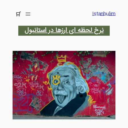
رفتن
به
Istanbulim
محتوا
نرخ لحظه ای ارزها در استانبول