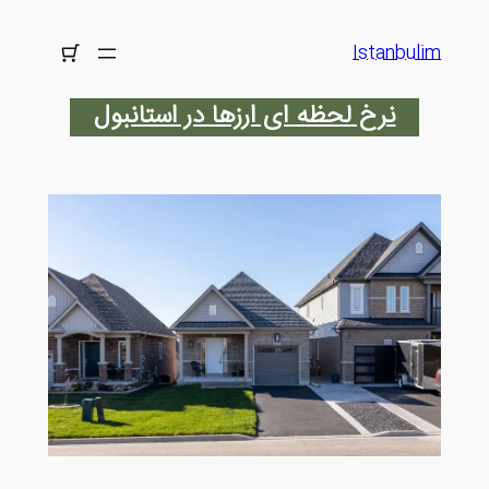
رفتن
به
Istanbulim
محتوا
نرخ لحظه ای ارزها در استانبول