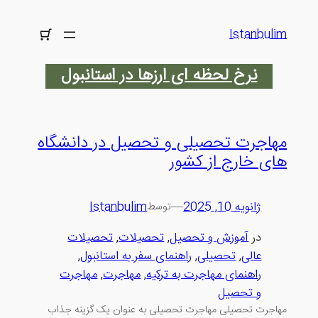
رفتن
به
Istanbulim
محتوا
نرخ لحظه ای ارزها در استانبول
مهاجرت تحصیلی و تحصیل در دانشگاه
های خارج از کشور
ژانویه 10, 2025
—
Istanbulim
توسط
در
آموزش و تحصیل
, 
تحصیلات
, 
تحصیلات
عالی
, 
تحصیلی
, 
راهنمای سفر به استانبول
, 
راهنمای مهاجرت به ترکیه
, 
مهاجرت
, 
مهاجرت
و تحصیل
مهاجرت تحصیلی مهاجرت تحصیلی به عنوان یک گزینه جذاب