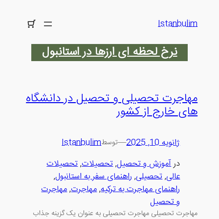
رفتن
به
Istanbulim
محتوا
نرخ لحظه ای ارزها در استانبول
مهاجرت تحصیلی و تحصیل در دانشگاه
های خارج از کشور
ژانویه 10, 2025
—
Istanbulim
توسط
در
آموزش و تحصیل
, 
تحصیلات
, 
تحصیلات
عالی
, 
تحصیلی
, 
راهنمای سفر به استانبول
, 
راهنمای مهاجرت به ترکیه
, 
مهاجرت
, 
مهاجرت
و تحصیل
مهاجرت تحصیلی مهاجرت تحصیلی به عنوان یک گزینه جذاب