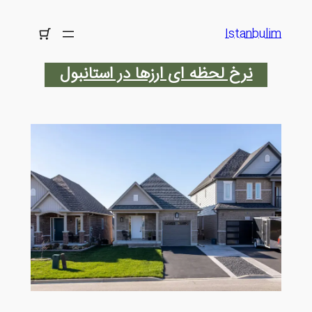
رفتن
به
Istanbulim
محتوا
نرخ لحظه ای ارزها در استانبول