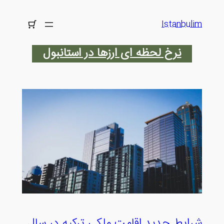
رفتن
به
Istanbulim
محتوا
نرخ لحظه ای ارزها در استانبول
شرایط جدید اقامت ملکی ترکیه در سال