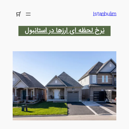
رفتن
به
Istanbulim
محتوا
نرخ لحظه ای ارزها در استانبول