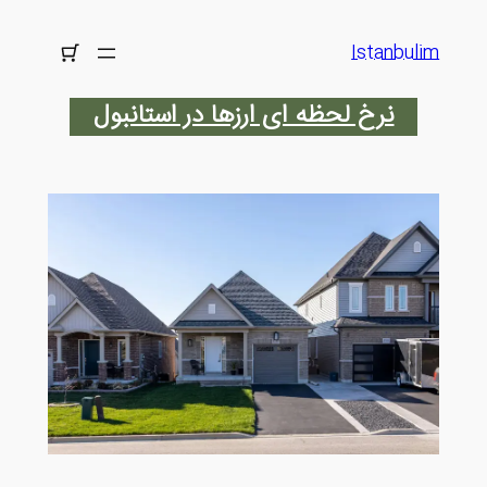
رفتن
به
Istanbulim
محتوا
نرخ لحظه ای ارزها در استانبول